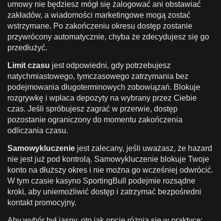
umowy nie będziesz mógł się zalogować ani obstawiać
zakładów, a wiadomości marketingowe mogą zostać
wstrzymane. Po zakończeniu okresu dostęp zostanie
przywrócony automatycznie, chyba że zdecydujesz się go
przedłużyć.
Limit czasu
jest odpowiedni, gdy potrzebujesz
natychmiastowego, tymczasowego zatrzymania bez
podejmowania długoterminowych zobowiązań. Blokuje
rozgrywkę i wpłaca depozyty na wybrany przez Ciebie
czas. Jeśli spróbujesz zagrać w przerwie, dostęp
pozostanie ograniczony do momentu zakończenia
odliczania czasu.
Samowykluczenie
jest zalecany, jeśli uważasz, że hazard
nie jest już pod kontrolą. Samowykluczenie blokuje Twoje
konto na dłuższy okres i nie można go wcześniej odwrócić.
W tym czasie kasyno SportingBull podejmie rozsądne
kroki, aby uniemożliwić dostęp i zatrzymać bezpośredni
kontakt promocyjny.
Aby wybór był jasny, oto jak opcje różnią się w praktyce: