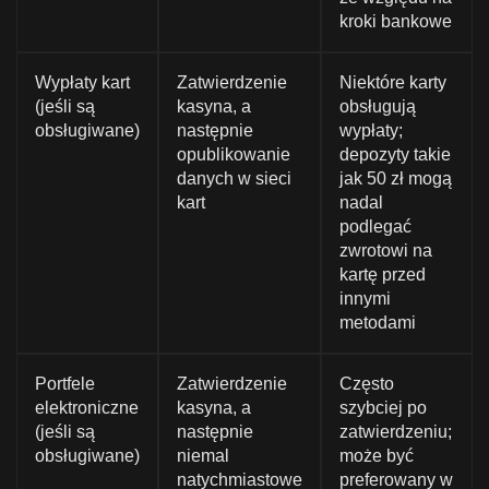
kroki bankowe
Wypłaty kart
Zatwierdzenie
Niektóre karty
(jeśli są
kasyna, a
obsługują
obsługiwane)
następnie
wypłaty;
opublikowanie
depozyty takie
danych w sieci
jak 50 zł mogą
kart
nadal
podlegać
zwrotowi na
kartę przed
innymi
metodami
Portfele
Zatwierdzenie
Często
elektroniczne
kasyna, a
szybciej po
(jeśli są
następnie
zatwierdzeniu;
obsługiwane)
niemal
może być
natychmiastowe
preferowany w