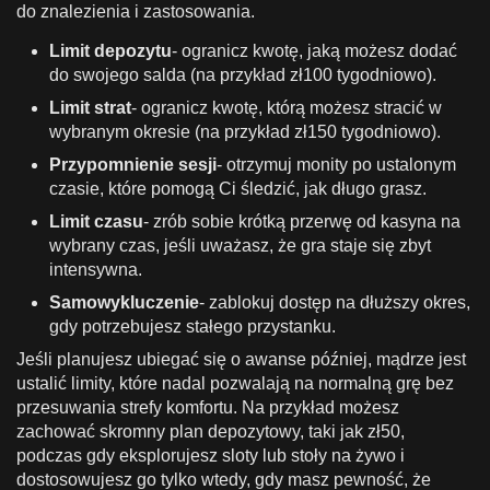
do znalezienia i zastosowania.
Limit depozytu
- ogranicz kwotę, jaką możesz dodać
do swojego salda (na przykład zł100 tygodniowo).
Limit strat
- ogranicz kwotę, którą możesz stracić w
wybranym okresie (na przykład zł150 tygodniowo).
Przypomnienie sesji
- otrzymuj monity po ustalonym
czasie, które pomogą Ci śledzić, jak długo grasz.
Limit czasu
- zrób sobie krótką przerwę od kasyna na
wybrany czas, jeśli uważasz, że gra staje się zbyt
intensywna.
Samowykluczenie
- zablokuj dostęp na dłuższy okres,
gdy potrzebujesz stałego przystanku.
Jeśli planujesz ubiegać się o awanse później, mądrze jest
ustalić limity, które nadal pozwalają na normalną grę bez
przesuwania strefy komfortu. Na przykład możesz
zachować skromny plan depozytowy, taki jak zł50,
podczas gdy eksplorujesz sloty lub stoły na żywo i
dostosowujesz go tylko wtedy, gdy masz pewność, że