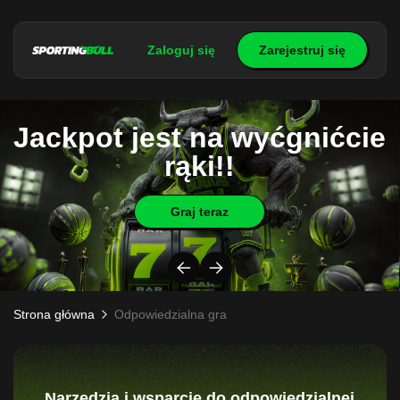
Zaloguj się
Zarejestruj się
Jackpot jest na wyćgnićcie
rąki!!
Graj teraz
Strona główna
Odpowiedzialna gra
Narzędzia i wsparcie do odpowiedzialnej