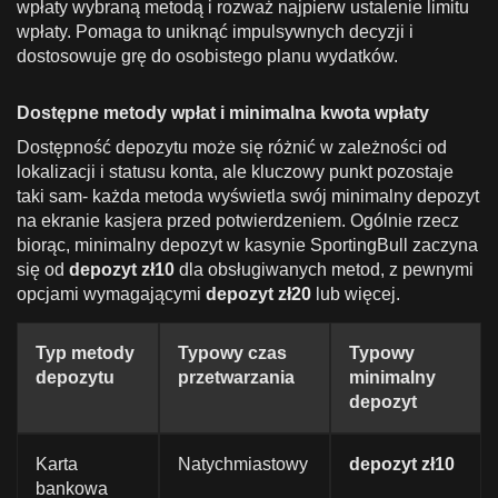
wpłaty wybraną metodą i rozważ najpierw ustalenie limitu
wpłaty. Pomaga to uniknąć impulsywnych decyzji i
dostosowuje grę do osobistego planu wydatków.
Dostępne metody wpłat i minimalna kwota wpłaty
Dostępność depozytu może się różnić w zależności od
lokalizacji i statusu konta, ale kluczowy punkt pozostaje
taki sam- każda metoda wyświetla swój minimalny depozyt
na ekranie kasjera przed potwierdzeniem. Ogólnie rzecz
biorąc, minimalny depozyt w kasynie SportingBull zaczyna
się od
depozyt zł10
dla obsługiwanych metod, z pewnymi
opcjami wymagającymi
depozyt zł20
lub więcej.
Typ metody
Typowy czas
Typowy
depozytu
przetwarzania
minimalny
depozyt
Karta
Natychmiastowy
depozyt zł10
bankowa