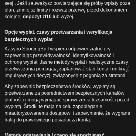
sesji. Jeśli zauważysz powtarzające się próby wpłaty poza
plan, zmniejsz limity i rozważ przerwę przed dokonaniem
kolejnej
depozyt zł10
lub wyżej.
Opcje wypłat, czasy przetwarzania i weryfikacja
bezpiecznych wypłat
Kasyno SportingBull wspiera odpowiedzialne gry,
zapewniając przewidywalność, identyfikowalność i
ochronę wypłat. Jasne metody wypłat i realistyczne czasy
przetwarzania pomagają zaplanować stan konta i uniknąć
impulsywnych decyzji związanych z pogonią za stratami.
Aby zapewnić bezpieczeństwo środków, wypłaty są
przetwarzane za pośrednictwem bezpiecznych kanałów
płatności i mogą wymagać sprawdzenia tożsamości przed
wypłatą. Środki te mają na celu zapobieganie
nieautoryzowanemu dostępowi i zapewnienie, że wygrane
trafią do prawowitego posiadacza konta.
Metody odstawienia i czego się spodziewać