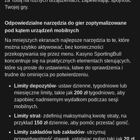
za Tobą na różnych urządzeniach, zapewniając spójność
Twojej gry.
Odpowiedzialne narzędzia do gier zoptymalizowane
pod kątem urządzeń mobilnych
Na mniejszych ekranach najlepsze narzędzia to te, które
można szybko aktywować, bez konieczności
przekopywania się przez menu. Kasyno SportingBull
koncentruje się na praktycznych elementach sterujących,
które są proste do ustawienia, łatwe do sprawdzenia i
trudne do ominięcia po potwierdzeniu.
Limity depozytów
- ustaw dzienne, tygodniowe lub
miesięczne limity, takie jak
200 zł
tygodniowo, aby
zapobiec nadmiernym wydatkom podczas sesji
mobilnych.
Limity strat
- zdefiniuj maksymalną kwotę straty, na
przykład
150 zł
dziennie, aby pomóc przestać gonić.
Limity zakładów lub zakładów
- utrzymuj
przewidywalność stawek, ustalając pułap taki jak
20 zł