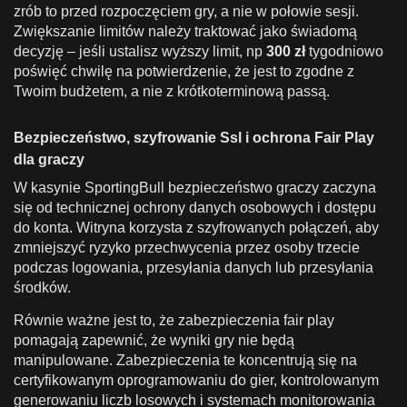
zrób to przed rozpoczęciem gry, a nie w połowie sesji.
Zwiększanie limitów należy traktować jako świadomą
decyzję – jeśli ustalisz wyższy limit, np
300 zł
tygodniowo
poświęć chwilę na potwierdzenie, że jest to zgodne z
Twoim budżetem, a nie z krótkoterminową passą.
Bezpieczeństwo, szyfrowanie Ssl i ochrona Fair Play
dla graczy
W kasynie SportingBull bezpieczeństwo graczy zaczyna
się od technicznej ochrony danych osobowych i dostępu
do konta. Witryna korzysta z szyfrowanych połączeń, aby
zmniejszyć ryzyko przechwycenia przez osoby trzecie
podczas logowania, przesyłania danych lub przesyłania
środków.
Równie ważne jest to, że zabezpieczenia fair play
pomagają zapewnić, że wyniki gry nie będą
manipulowane. Zabezpieczenia te koncentrują się na
certyfikowanym oprogramowaniu do gier, kontrolowanym
generowaniu liczb losowych i systemach monitorowania