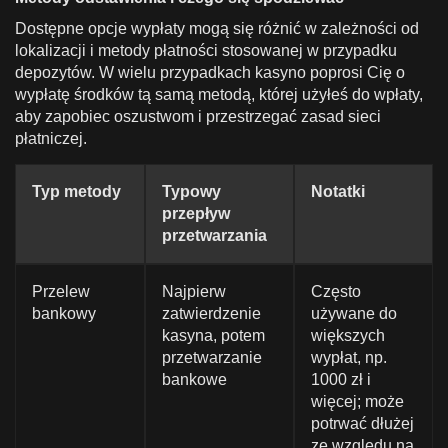
Dostępne opcje wypłaty mogą się różnić w zależności od
lokalizacji i metody płatności stosowanej w przypadku
depozytów. W wielu przypadkach kasyno poprosi Cię o
wypłatę środków tą samą metodą, której użyłeś do wpłaty,
aby zapobiec oszustwom i przestrzegać zasad sieci
płatniczej.
Typ metody
Typowy
Notatki
przepływ
przetwarzania
Przelew
Najpierw
Często
bankowy
zatwierdzenie
używane do
kasyna, potem
większych
przetwarzanie
wypłat, np.
bankowe
1000 zł i
więcej; może
potrwać dłużej
ze względu na